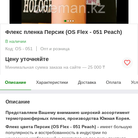
Флекс пленка Персик (OS Flex - 051 Peach)
В наличии
Код: OS - 051
Опт и розница
Цену уточняйте
Минимальная сумма заказа на сайте — 25 000 ₸
Описание
Характеристики
Доставка
Оплата
Усл
Описание
Представляем Вашему вниманию широкий ассортимент
термотрансферных пленок, производства Южная Корея.
Флекс цвета Персик (OS Flex - 051 Peach) -
имеет большую
популярность и востребованность в индустрии по