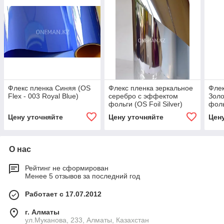
Флекс пленка Синяя (OS
Флекс пленка зеркальное
Флек
Flex - 003 Royal Blue)
серебро с эффектом
Золо
фольги (OS Foil Silver)
фоль
Цену уточняйте
Цену уточняйте
Цен
О нас
Рейтинг не сформирован
Менее 5 отзывов за последний год
Работает с 17.07.2012
г. Алматы
ул.Муканова, 233, Алматы, Казахстан