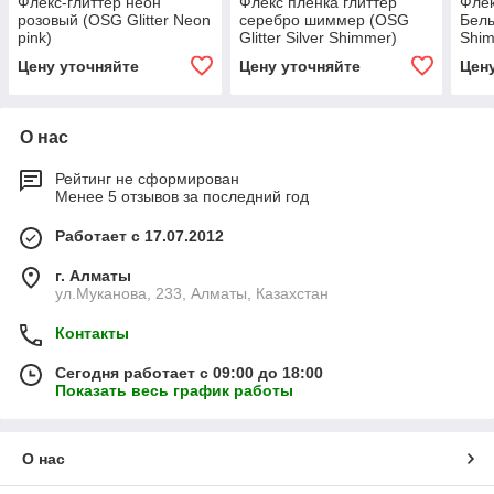
Флекс-глиттер неон
Флекс пленка глиттер
Флек
розовый (OSG Glitter Neon
серебро шиммер (OSG
Белы
pink)
Glitter Silver Shimmer)
Shi
Цену уточняйте
Цену уточняйте
Цен
О нас
Рейтинг не сформирован
Менее 5 отзывов за последний год
Работает с 17.07.2012
г. Алматы
ул.Муканова, 233, Алматы, Казахстан
Контакты
Сегодня работает с 09:00 до 18:00
Показать весь график работы
О нас