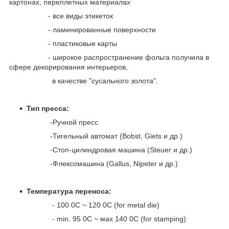
картонах, переплетных материалах
- все виды этикеток
- ламинированные поверхности
- пластиковые карты
- широкое распространение фольга получила в
сфере декорирования интерьеров,
в качестве "сусального золота".
Тип пресса:
-Ручной пресс
-Тигельный автомат (Bobst, Giets и др.)
-Стоп-цилиндровая машина (Steuer и др.)
-Флексомашина (Gallus, Nipeter и др.)
Температура переноса:
- 100
0
С ~ 120
0
С (for metal die)
- min. 95
0
С ~ мах 140
0
С (for stamping)