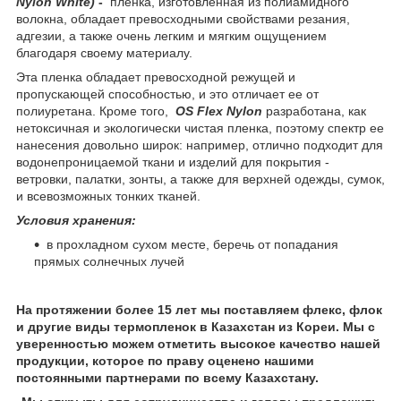
Nylon White)
-
пленка, изготовленная из полиамидного
волокна,
обладает превосходными свойствами резания,
адгезии, а также очень легким и мягким ощущением
благодаря своему материалу.
Эта пленка обладает превосходной режущей и
пропускающей способностью, и это отличает ее от
полиуретана. Кроме того,
OS Flex Nylon
разработана, как
нетоксичная и экологически чистая пленка, поэтому спектр ее
нанесения довольно широк: например, отлично подходит для
водонепроницаемой ткани и изделий для покрытия -
ветровки, палатки, зонты, а также для верхней одежды, сумок,
и всевозможных тонких тканей.
Условия хранения:
в прохладном сухом месте, беречь от попадания
прямых солнечных лучей
На протяжении более 15 лет мы поставляем флекс, флок
и другие виды термопленок в Казахстан из Кореи. Мы с
уверенностью можем отметить высокое качество нашей
продукции, которое по праву оценено нашими
постоянными партнерами по всему Казахстану.